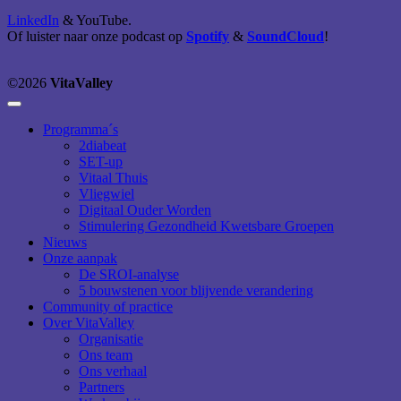
LinkedIn
& YouTube.
Of luister naar onze podcast op
Spotify
&
SoundCloud
!
©2026
VitaValley
Programma´s
2diabeat
SET-up
Vitaal Thuis
Vliegwiel
Digitaal Ouder Worden
Stimulering Gezondheid Kwetsbare Groepen
Nieuws
Onze aanpak
De SROI-analyse
5 bouwstenen voor blijvende verandering
Community of practice
Over VitaValley
Organisatie
Ons team
Ons verhaal
Partners