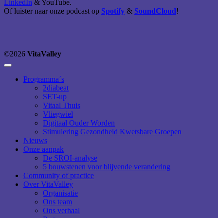
LinkedIn
& YouTube.
Of luister naar onze podcast op
Spotify
&
SoundCloud
!
©2026
VitaValley
Programma´s
2diabeat
SET-up
Vitaal Thuis
Vliegwiel
Digitaal Ouder Worden
Stimulering Gezondheid Kwetsbare Groepen
Nieuws
Onze aanpak
De SROI-analyse
5 bouwstenen voor blijvende verandering
Community of practice
Over VitaValley
Organisatie
Ons team
Ons verhaal