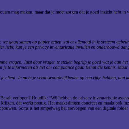
 fouten mag maken, maar dat je moet zorgen dat je goed inzicht hebt in
pel: we gaan samen op papier zetten wat er allemaal in je systeem gebeu
elder hebt, kun je een privacy inventarisatie invullen en onderbouwd aan
 vragen. Juist door vragen te stellen begrijp je goed wat je aan het do
m je te informeren als het om compliance gaat. Benut die kennis. Maar 
 je cliënt. Je moet je verantwoordelijkheden op een rijtje hebben, aan
ij Basalt verlopen? Houdijk: “Wij hebben de privacy inventarisatie assess
ijgen, dat werkt prettig. Het maakt dingen concreet en maakt ook inzic
 opbouwen. Soms is het simpelweg het toevoegen van een digitale folder