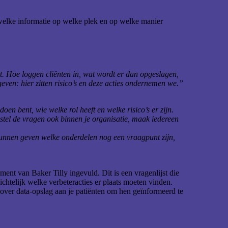
 welke informatie op welke plek en op welke manier
rt. Hoe loggen cliënten in, wat wordt er dan opgeslagen,
geven: hier zitten risico’s en deze acties ondernemen we.”
en bent, wie welke rol heeft en welke risico’s er zijn.
stel de vragen ook binnen je organisatie, maak iedereen
 kunnen geven welke onderdelen nog een vraagpunt zijn,
ment van Baker Tilly ingevuld. Dit is een vragenlijst die
htelijk welke verbeteracties er plaats moeten vinden.
 over data-opslag aan je patiënten om hen geïnformeerd te