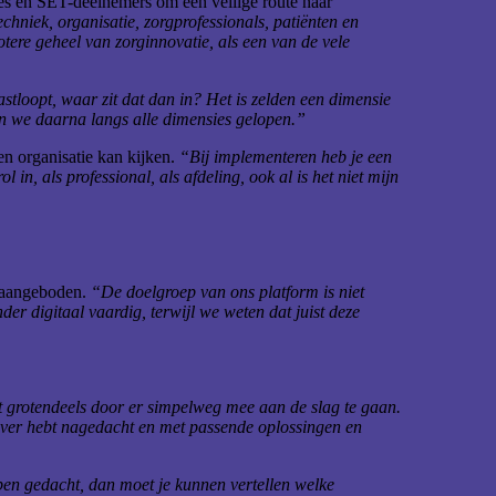
ties en SET-deelnemers om een veilige route naar
hniek, organisatie, zorgprofessionals, patiënten en
tere geheel van zorginnovatie, als een van de vele
astloopt, waar zit dat dan in? Het is zelden een dimensie
ijn we daarna langs alle dimensies gelopen.”
en organisatie kan kijken.
“Bij implementeren heb je een
 in, als professional, als afdeling, ook al is het niet mijn
n aangeboden.
“De doelgroep van ons platform is niet
der digitaal vaardig, terwijl we weten dat juist deze
t grotendeels door er simpelweg mee aan de slag te gaan.
al over hebt nagedacht en met passende oplossingen en
ben gedacht, dan moet je kunnen vertellen welke