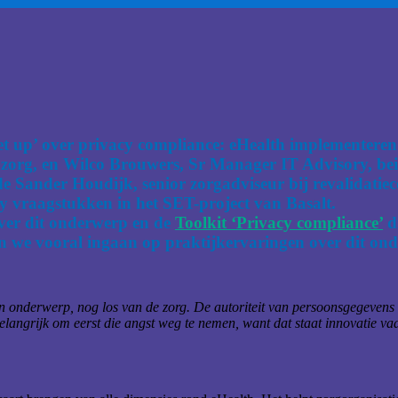
 up’ over privacy compliance: eHealth implementeren ‘H
 zorg, en Wilco Brouwers, Sr Manager IT Advisory, be
e Sander Houdijk, senior zorgadviseur bij revalidatiec
cy vraagstukken in het SET-project van Basalt.
over dit onderwerp en de
Toolkit ‘Privacy compliance’
d
n we vooral ingaan op praktijkervaringen over dit on
n onderwerp, nog los van de zorg. De autoriteit van persoonsgegevens l
elangrijk om eerst die angst weg te nemen, want dat staat innovatie va