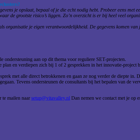
clusters?
egevens je opslaat, bepaal of je die echt nodig hebt. Probeer eens met e
aar de grootste risico’s liggen. Zo’n overzicht is er bij heel veel organ
s organisatie je eigen verantwoordelijkheid. De gegevens komen van jouw 
e ondersteuning aan op dit thema voor reguliere SET-projecten.
je plan en verdiepen zich bij 1 of 2 gesprekken in het innovatie-project 
gesprek met alle direct betrokkenen en gaan ze nog verder de diepte in. D
 gegaan. Tevens ondersteunen de consultants bij het bepalen van de verv
 te mailen naar
setup@vitavalley.nl
Dan nemen we contact met je op en 