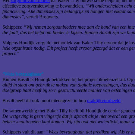
Het
zorginnovatie-model
dat Baker Tilly ontwikkelde helpt bij het in
effectieve zorgvernieuwing te bewandelen.
“Wij onderscheiden acht d
financiering. Alle dimensies zijn belangrijk en hangen met elkaar sam
dimensies”
, vertelt Brouwers.
Schippers:
“Wij nemen zorgaanbieders mee aan de hand van een integral
die faalt, dus het helpt om breder te kijken. Binnen Basalt zijn we b
Volgens Houdijk zorgt de methodiek van Baker Tilly ervoor dat je los 
hele organisatie nodig. Dit project heeft ervoor gezorgd dat er een geme
project.”
‘Wees bevraagbaar’
Binnen Basalt is Houdijk betrokken bij het project ikoefenzelf.nl. Op
altijd in staat om gebruik te maken van digitale toepassingen, dus daar
doelgroep baat heeft bij zo’n gestructureerde manier van oefeningen
Basalt heeft dit ook mooi uiteengezet in hun
praktijkvoorbeeld
.
De samenwerking met Baker Tilly heeft bij Houdijk de eerder genoe
De wetgeving is geen vingertje dat je afstraft als je niet overal een 
beheersmaatregelen kunt komen. Wij zijn ook niet waterdicht, maar 
Schippers vult dit aan:
“Wees bevraagbaar, dat prediken wij. Als er i