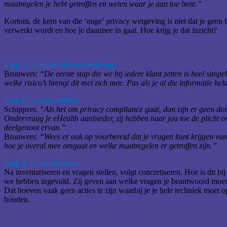
maatregelen je hebt getroffen en weten waar je aan toe bent.”
Kortom, de kern van die ‘enge’ privacy wetgeving is niet dat je geen
verwerkt wordt en hoe je daarmee in gaat. Hoe krijg je dat inzicht?
Stap 1: volg de informatiestroom
Brouwers:
“De eerste stap die we bij iedere klant zetten is heel sim
welke risico’s brengt dit met zich mee. Pas als je al die informatie h
Stap 2: vragen stellen
Schippers:
“Als het om privacy compliance gaat, dan zijn er geen domme
Ondervraag je eHealth aanbieder, zij hebben naar jou toe de plicht o
deelgenoot ervan.”
Brouwers:
“Wees er ook op voorbereid dat je vragen kunt krijgen van
hoe je overal mee omgaat en welke maatregelen er getroffen zijn.”
Stap 3: Concretiseren
Na inventariseren en vragen stellen, volgt concretiseren. Hoe is dit b
we hebben ingevuld. Zij geven aan welke vragen je beantwoord moet kr
Dat hoeven vaak geen acties te zijn waarbij je je hele techniek moet
houden.