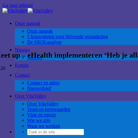
Ga naar inhoud
Onze aanpak
Onze aanpak
5 bouwstenen voor blijvende verandering
De SROI-analyse
Nieuws
up – eHealth implementeren ‘Heb je alle 
Nieuws
Kennis
020
Contact
Contact en adres
Nieuwsbrief
Over VitaValley
Over VitaValley
Team en kernwaarden
Visie en missie
Wie we zijn
Waar we werken