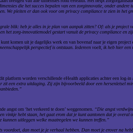
 kaart brengen van alle dimensies rond eHealth. Het helpt zorgorganisa
imensies die het succes bepalen van een zorginnovatie, onder andere tec
en. We pleiten er dan ook voor om privacy compliance te zien in het gro
e blik: heb je alles in je plan van aanpak zitten? Of: als je project v
innen het zorg-innovatiemodel gestart vanuit de privacy compliance en z
kunt komen uit je dagelijks werk en van bovenaf naar je eigen project 
enschappelijk perspectief is ontstaan. Iedereen voelt, ik heb hier een rol
 dit platform worden verschillende eHealth applicaties achter een log-i
 zit een extra uitdaging. Zij zijn bijvoorbeeld door een hersenletsel min
 aanbieden.”
mde angst om ‘het verkeerd te doen’ weggenomen.
“Die angst verdwijn
groen vinkje hebt staan, het gaat erom dat je kunt aantonen dat je over
we kunnen uitleggen welke maatregelen we kunnen treffen.”
ets voordoet, dan moet je je verhaal hebben. Dan moet je erover na heb