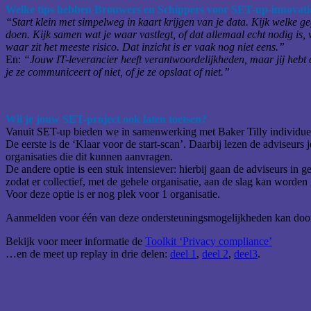
Welke tips hebben Brouwers en Schippers voor SET-up-innovatie
“Start klein met simpelweg in kaart krijgen van je data. Kijk welke g
doen. Kijk samen wat je waar vastlegt, of dat allemaal echt nodig is, w
waar zit het meeste risico. Dat inzicht is er vaak nog niet eens.”
En:
“Jouw IT-leverancier heeft verantwoordelijkheden, maar jij hebt al
je ze communiceert of niet, of je ze opslaat of niet.”
Wil je jouw SET-project ook laten toetsen?
Vanuit SET-up bieden we in samenwerking met Baker Tilly individuel
De eerste is de ‘Klaar voor de start-scan’. Daarbij lezen de adviseurs 
organisaties die dit kunnen aanvragen.
De andere optie is een stuk intensiever: hierbij gaan de adviseurs in 
zodat er collectief, met de gehele organisatie, aan de slag kan worden
Voor deze optie is er nog plek voor 1 organisatie.
Aanmelden voor één van deze ondersteuningsmogelijkheden kan door
Bekijk voor meer informatie de
Toolkit ‘Privacy compliance’
…en de meet up replay in drie delen:
deel 1
,
deel 2
,
deel3
.