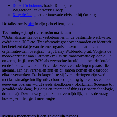
Cordaan
Robert Schotanus
, hoofd ICT bij de
WilgaerdenLeekerweideGroep
Kitty de Jong
, senior innovatieadviseur bij Omring
De talkshow is
hier
in zijn geheel terug te kijken.
Technologie jaagt de transformatie aan
“Optimalisatie gaat over verbeteringen in de bestaande werkwijze,
coördinatie, ICT etc. Transformatie gaat over waarden en identiteit,
het betekent dat je van de ene organisatie-vorm naar de andere
organisatievorm overgaat”, legt Harry Woldendorp uit. Volgens de
mede-oprichter van PlatformVmZ is die transformatie op den duur
onvermijdelijk, met 2030 als verwachte breuklijn tussen de ‘oude’
en de ‘nieuwe’ wereld. “Er vinden veel veranderingen plaats, die
allemaal aan het versnellen zijn en bij samen komen en daardoor
elkaar versterken. De belangrijkste vijf veranderingen zijn werken
met kunstmatige intelligentie, cloud computing (grote hoeveelheden
gegevens opslaan wordt steeds goedkoper), blockchain (toegang tot
gevalideerde data), big data en internet of things (sensortechnologie,
domotica). Deze bewegingen zijn onvermijdelijk, het is de vraag
hoe wij er intelligent mee omgaan.
Mensen meenemen is een geleidelijk proces