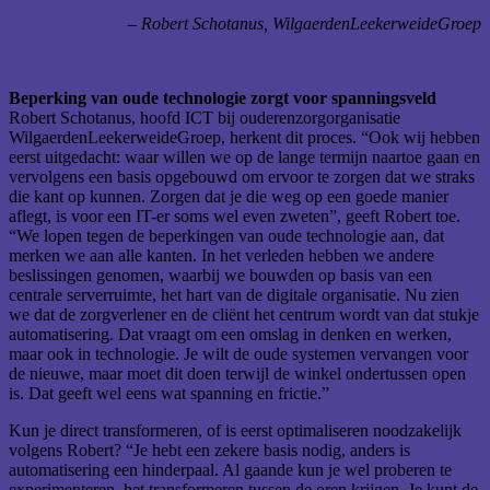
– Robert Schotanus, WilgaerdenLeekerweideGroep
Beperking van oude technologie zorgt voor spanningsveld
Robert Schotanus, hoofd ICT bij ouderenzorgorganisatie
WilgaerdenLeekerweideGroep, herkent dit proces. “Ook wij hebben
eerst uitgedacht: waar willen we op de lange termijn naartoe gaan en
vervolgens een basis opgebouwd om ervoor te zorgen dat we straks
die kant op kunnen. Zorgen dat je die weg op een goede manier
aflegt, is voor een IT-er soms wel even zweten”, geeft Robert toe.
“We lopen tegen de beperkingen van oude technologie aan, dat
merken we aan alle kanten. In het verleden hebben we andere
beslissingen genomen, waarbij we bouwden op basis van een
centrale serverruimte, het hart van de digitale organisatie. Nu zien
we dat de zorgverlener en de cliënt het centrum wordt van dat stukje
automatisering. Dat vraagt om een omslag in denken en werken,
maar ook in technologie. Je wilt de oude systemen vervangen voor
de nieuwe, maar moet dit doen terwijl de winkel ondertussen open
is. Dat geeft wel eens wat spanning en frictie.”
Kun je direct transformeren, of is eerst optimaliseren noodzakelijk
volgens Robert? “Je hebt een zekere basis nodig, anders is
automatisering een hinderpaal. Al gaande kun je wel proberen te
experimenteren, het transformeren tussen de oren krijgen. Je kunt de