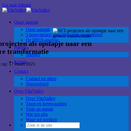
Ga naar inhoud
Onze aanpak
Onze aanpak
5 bouwstenen voor blijvende verandering
De SROI-analyse
rojecten als opstapje naar een
Nieuws
re transformatie
Nieuws
Kennis
t op: 17 maart 2021
Contact
Contact en adres
Nieuwsbrief
Over VitaValley
Over VitaValley
Team en kernwaarden
Visie en missie
Wie we zijn
Waar we werken