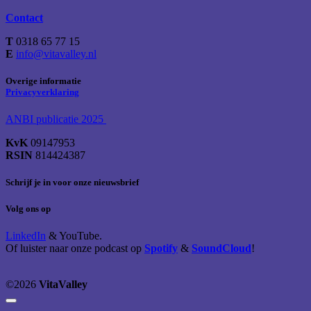
Contact
T
0318 65 77 15
E
info@vitavalley.nl
Overige informatie
Privacyverklaring
ANBI publicatie 2025
KvK
09147953
RSIN
814424387
Schrijf je in voor onze nieuwsbrief
Volg ons op
LinkedIn
& YouTube.
Of luister naar onze podcast op
Spotify
&
SoundCloud
!
©2026
VitaValley