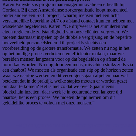
Karen Bruysters is programmamanager innovatie en e-health bij
Cordaan. Bij deze Amsterdamse zorgorganisatie loopt momenteel
onder andere een SET-project, waarbij mensen met een licht
verstandelijke beperking 24/7 op afstand contact kunnen hebben met
wisselende begeleiders. Karen: “De drijfveer is het stimuleren van
eigen regie en de zelfstandigheid van onze cliënten vergroten. We
moeten daarnaast inspelen op de dubbele vergrijzing en de beperkte
hoeveelheid personeelsleden. Dit project is slechts een
voorbereiding op de grotere transformatie. We zetten nu nog in het
op het huidige proces verbeteren en efficiënter maken, maar we
bereiden mensen langzaam voor op dat begeleiden op afstand de
norm kan worden. Nu nog door een mens, misschien straks zelfs via
een chatbot? We moeten als organisatie een stip op de horizon zetten
waar we naartoe werken en dit vervolgens gaan afpellen naar wat
betekent dat in de praktijk, welke stapjes moeten er worden gezet
om daar te komen? Het is niet zo dat we over 8 jaar ineens
blockchain inzetten, daar werk je in gedurende een langere tijd
naartoe, het is een proces. We moeten de tijd nemen om dit
geleidelijke proces te volgen met onze mensen.”
“Als je de typemachine alleen vervangt voor een computer,
verandert er niet zoveel.”