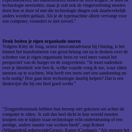
technologie neerzetten, maar je zult ook de vingeroefening moeten
doen hoe er door of met die technologie dingen ook daadwerkelijk
anders worden gedaan. Als je de typemachine alleen vervangt voor
een computer, verandert er niet zoveel.”
Denk buiten je eigen organisatie muren
Volgens Kitty de Jong, senior innovatieadviseur bij Omring, is het
binnen het transformeren van groot belang om na te denken over de
schotten van je eigen organisatie heen en veel meer vanuit het
perspectief van de burger en de zorgverlener. “Je moet nadenken
over je identiteit: wie ben ik, welke waarde voeg ik toe, waar zitten
mensen op te wachten. Wat heeft een mens met een aandoening nu
echt nodig? Hoe gaat deze technologie daarbij helpen? Dat is een
denkwijze die bij ons heel goed werkt.”
Tip #1 – Verplaats je in de zorgprofessional
“Zorgprofessionals hebben hun beroep niet gekozen om achter de
computer te zitten. Je zult dus heel dicht in hun wereld moeten
kruipen om te kijken waar technologie echt ondersteuning of een
prettige, andere manier van werken biedt”, zegt Robert
(WilgaerdenLeekerweideGroep). Karen (Cordaan): “Als mensen het