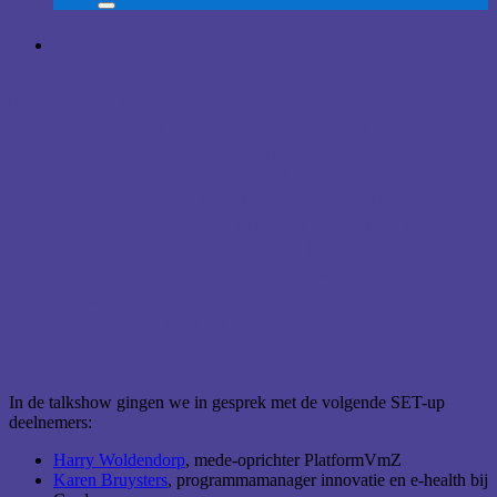
TERUGBLIK || Vier weken lang stonden slimme
zorg en innovatie centraal in één van de vier regio’s
in Nederland. SET-up organiseerde tijdens de
Slimme Zorg Estafette wekelijks een talkshow
waarin deelnemers uit de betreffende regio hun
ervaringen, successen en mislukkingen met het
implementeren van e-health. We blikken in dit
artikel terug op de tweede talkshow over
optimaliseren of transformeren en delen de
belangrijkste inzichten en tips.
In de talkshow gingen we in gesprek met de volgende SET-up
deelnemers:
Harry Woldendorp
, mede-oprichter PlatformVmZ
Karen Bruysters
, programmamanager innovatie en e-health bij