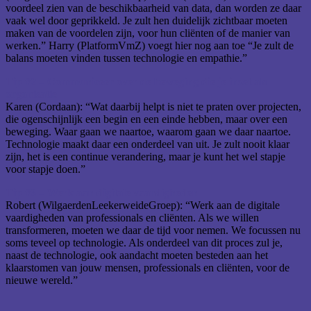
voordeel zien van de beschikbaarheid van data, dan worden ze daar
vaak wel door geprikkeld. Je zult hen duidelijk zichtbaar moeten
maken van de voordelen zijn, voor hun cliënten of de manier van
werken.” Harry (PlatformVmZ) voegt hier nog aan toe “Je zult de
balans moeten vinden tussen technologie en empathie.”
Tip #2 – Communiceer over de beweging die je inzet als
organisatie
Karen (Cordaan): “Wat daarbij helpt is niet te praten over projecten,
die ogenschijnlijk een begin en een einde hebben, maar over een
beweging. Waar gaan we naartoe, waarom gaan we daar naartoe.
Technologie maakt daar een onderdeel van uit. Je zult nooit klaar
zijn, het is een continue verandering, maar je kunt het wel stapje
voor stapje doen.”
Tip #3 – Werk aan digitale vaardigheden
Robert (WilgaerdenLeekerweideGroep): “Werk aan de digitale
vaardigheden van professionals en cliënten. Als we willen
transformeren, moeten we daar de tijd voor nemen. We focussen nu
soms teveel op technologie. Als onderdeel van dit proces zul je,
naast de technologie, ook aandacht moeten besteden aan het
klaarstomen van jouw mensen, professionals en cliënten, voor de
nieuwe wereld.”